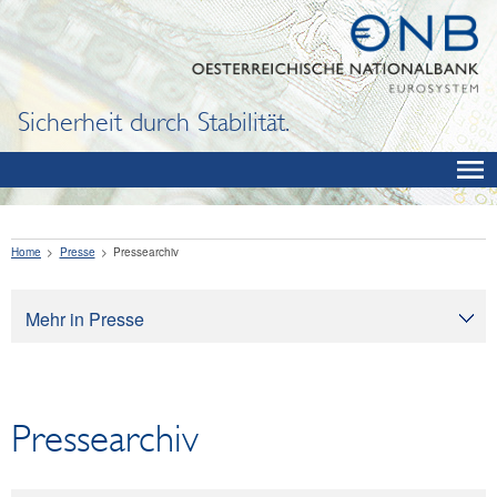
Sicherheit durch Stabilität.
Home
Presse
Pressearchiv
Mehr in Presse
Presse
Pressearchiv
Pressearchiv
OeNB aktuell
OeNB-Blog
OeNB-Podcast