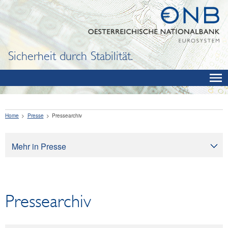
Sicherheit durch Stabilität.
Home
Presse
Pressearchiv
Mehr in Presse
Presse
Pressearchiv
Pressearchiv
OeNB aktuell
OeNB-Blog
OeNB-Podcast