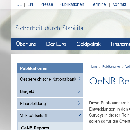
DE
EN
Presse
Publikationen
Termine
Kontakt
Sicherheit durch Stabilität.
Über uns
Der Euro
Geldpolitik
Finanzma
Home
Publikationen
Vol
Publikationen
OeNB Re
Oesterreichische Nationalbank
Bargeld
Diese Publikationsreih
Finanzbildung
Entwicklungen in de
Survey) in dieser Reih
Volkswirtschaft
sollen so für die Öffen
OeNB Reports