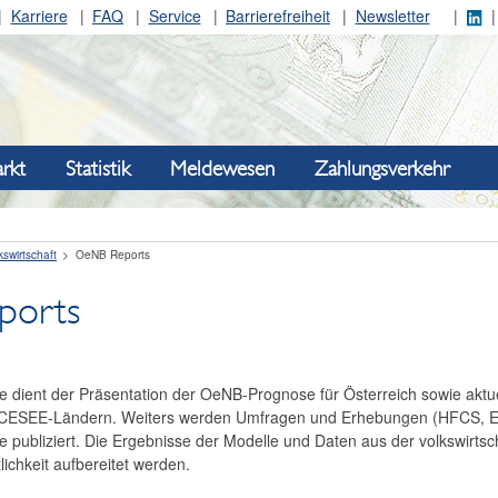
Karriere
FAQ
Service
Barrierefreiheit
Newsletter
rkt
Statistik
Meldewesen
Zahlungsverkehr
kswirtschaft
OeNB Reports
ports
e dient der Präsentation der OeNB-Prognose für Österreich sowie aktuel
n CESEE-Ländern. Weiters werden Umfragen und Erhebungen (HFCS, E
e publiziert. Die Ergebnisse der Modelle und Daten aus der volkswirtsc
tlichkeit aufbereitet werden.