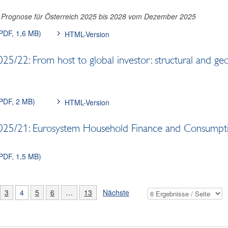
e Prognose für Österreich 2025 bis 2028 vom Dezember 2025
PDF, 1,6 MB
)
HTML-Version
/22: From host to global investor: structural and geog
PDF, 2 MB
)
HTML-Version
/21: Eurosystem Household Finance and Consumption S
PDF, 1,5 MB
)
3
4
5
6
…
13
Nächste