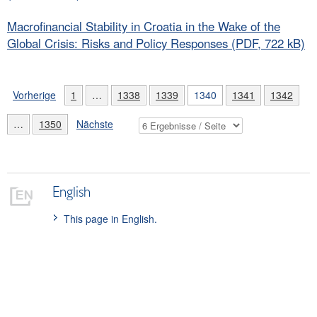
Macrofinancial Stability in Croatia in the Wake of the
Global Crisis: Risks and Policy Responses (PDF, 722 kB)
Vorherige
1
…
1338
1339
1340
1341
1342
…
1350
Nächste
English
This page in English.