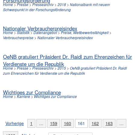
Forschungsförderung
Home
>
Presse
>
Pressearchiv
>
2018
>
Nationalbank mit neuem
Schwerpunkt in der Forschungsförderung
Nationaler Verbraucherpreisindex
Home
>
Statistik
>
Datenangebot
>
Preise, Wettbewerbsfähigkeit
>
Verbraucherpreise
>
Nationaler Verbraucherpreisindex
OeNB gratuliert Präsident Dr. Raidl zum Ehrenzeichen für
Verdienste um die Republik
Home
>
Presse
>
Pressearchiv
>
2015
>
OeNB gratuliert Präsident Dr. Raidl
zum Ehrenzeichen für Verdienste um die Republik
Wichtiges zur Compliance
Home
>
Karriere
>
Wichtiges zur Compliance
Vorherige
1
…
159
160
161
162
163
…