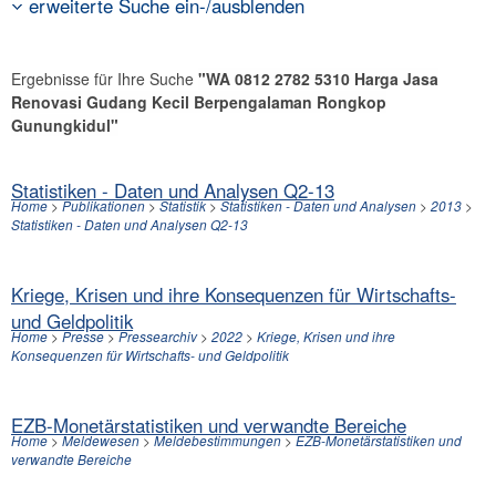
erweiterte Suche ein-/ausblenden
Ergebnisse für Ihre Suche
"WA 0812 2782 5310 Harga Jasa
Renovasi Gudang Kecil Berpengalaman Rongkop
Gunungkidul"
Statistiken - Daten und Analysen Q2-13
Home
>
Publikationen
>
Statistik
>
Statistiken - Daten und Analysen
>
2013
>
Statistiken - Daten und Analysen Q2-13
Kriege, Krisen und ihre Konsequenzen für Wirtschafts-
und Geldpolitik
Home
>
Presse
>
Pressearchiv
>
2022
>
Kriege, Krisen und ihre
Konsequenzen für Wirtschafts- und Geldpolitik
EZB-Monetärstatistiken und verwandte Bereiche
Home
>
Meldewesen
>
Meldebestimmungen
>
EZB-Monetärstatistiken und
verwandte Bereiche