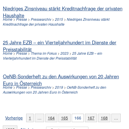
Niedriges Zinsniveau stärkt Kreditnachfrage der privaten
Haushalte
Home
>
Presse
>
Pressearchiv
>
2015
>
Niedriges Zinsniveau stärkt
Kreditnachfrage der privaten Haushalte
25 Jahre EZB – ein Vierteljahrhundert im Dienste der
Preisstabilität
Home
>
Presse
>
Thema im Fokus
>
2023
>
25 Jahre EZB – ein
Vierteljahrhundert im Dienste der Preisstabilität
OeNB-Sonderheft zu den Auswirkungen von 20 Jahren
Euro in Österreich
Home
>
Presse
>
Pressearchiv
>
2019
>
OeNB-Sonderheft zu den
Auswirkungen von 20 Jahren Euro in Österreich
Vorherige
1
…
164
165
166
167
168
…