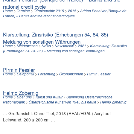
rational credit cycle
Home
>
Termine
>
Terminarchiv 2015
>
2015
>
Adrian Penalver (Banque de
France) – Banks and the rational credit cycle
Klarstellung: Zinsrisiko (Erhebungen 54, 84, 85) –
Meldung von sonstigen Währungen
Home
>
Meldewesen
>
News
>
Newsarchiv
>
2021
>
Klarstellung: Zinsrisiko
(Erhebungen 54, 84, 85) – Meldung von sonstigen Währungen
Pirmin Fessler
Home
>
Geldpolitik
>
Forschung
>
Ökonom:innen
>
Pirmin Fessler
Heimo Zobernig
Home
>
Über uns
>
Kunst und Kultur
>
Sammlung Oesterreichische
Nationalbank
>
Österreichische Kunst von 1945 bis heute
>
Heimo Zobernig
… Großansicht: Ohne Titel, 2018 (REAL/EGAL) Acryl auf
Leinwand, 200
x
200 cm …