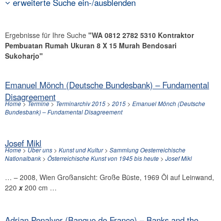
erweiterte Suche ein-/ausblenden
Ergebnisse für Ihre Suche
"WA 0812 2782 5310 Kontraktor
Pembuatan Rumah Ukuran 8 X 15 Murah Bendosari
Sukoharjo"
Emanuel Mönch (Deutsche Bundesbank) – Fundamental
Disagreement
Home
>
Termine
>
Terminarchiv 2015
>
2015
>
Emanuel Mönch (Deutsche
Bundesbank) – Fundamental Disagreement
Josef Mikl
Home
>
Über uns
>
Kunst und Kultur
>
Sammlung Oesterreichische
Nationalbank
>
Österreichische Kunst von 1945 bis heute
>
Josef Mikl
… – 2008, Wien Großansicht: Große Büste, 1969 Öl auf Leinwand,
220
x
200 cm …
Adrian Penalver (Banque de France) – Banks and the