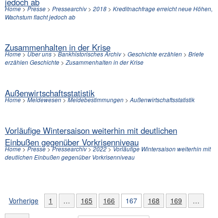
jedoch ab
Home
>
Presse
>
Pressearchiv
>
2018
>
Kreditnachfrage erreicht neue Höhen,
Wachstum flacht jedoch ab
Zusammenhalten in der Krise
Home
>
Über uns
>
Bankhistorisches Archiv
>
Geschichte erzählen
>
Briefe
erzählen Geschichte
>
Zusammenhalten in der Krise
Außenwirtschaftsstatistik
Home
>
Meldewesen
>
Meldebestimmungen
>
Außenwirtschaftsstatistik
Vorläufige Wintersaison weiterhin mit deutlichen
Einbußen gegenüber Vorkrisenniveau
Home
>
Presse
>
Pressearchiv
>
2022
>
Vorläufige Wintersaison weiterhin mit
deutlichen Einbußen gegenüber Vorkrisenniveau
Vorherige
1
…
165
166
167
168
169
…