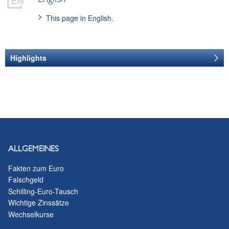
This page in English.
Highlights
EVENT-MANAGEMENT
Event Management
Tel.
+43 (1) 404 20-6920
E-Mail senden
PRESSE
ALLGEMEINES
Hinweise für
Fakten zum Euro
Falschgeld
Medienvertreterinnen
Schilling-Euro-Tausch
und Medienvertreter
Wichtige Zinssätze
Wechselkurse
VERANSTALTUNGEN