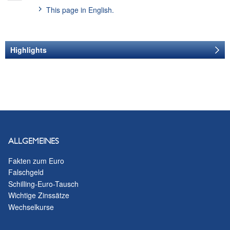
This page in English.
Highlights
EVENT-MANAGEMENT
Event Management
Tel.
+43 (1) 404 20-6920
E-Mail senden
PRESSE
ALLGEMEINES
Hinweise für
Fakten zum Euro
Falschgeld
Medienvertreterinnen
Schilling-Euro-Tausch
und Medienvertreter
Wichtige Zinssätze
Wechselkurse
VERANSTALTUNGEN