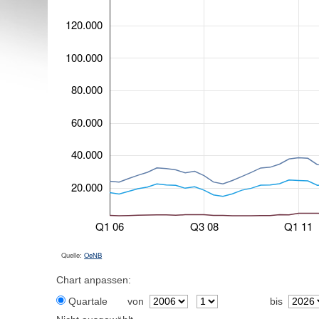
120.000
100.000
80.000
60.000
40.000
20.000
Q1 06
Q3 08
Q1 11
Quelle:
OeNB
Chart anpassen:
Quartale
von
bis