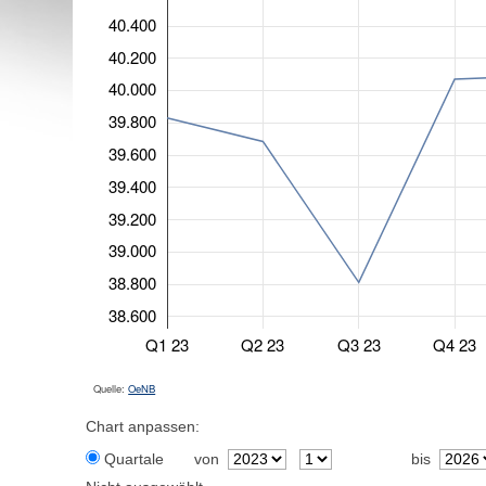
40.400
40.200
40.000
39.800
39.600
39.400
39.200
39.000
38.800
38.600
Q1 23
Q2 23
Q3 23
Q4 23
Quelle:
OeNB
Chart anpassen:
Quartale
von
bis