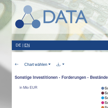
DE
EN
Chart wählen
Sonstige Investitionen - Forderungen - Bestände
in Mio EUR
So
So
So
So
So