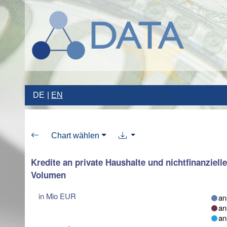
DE
EN
Chart wählen
Kredite an private Haushalte und nichtfinanziel
Volumen
in Mio EUR
an
an
an