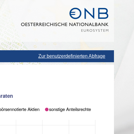
Zur benutzerdefinierten Abfrage
sraten
börsennotierte Aktien
sonstige Anteilsrechte