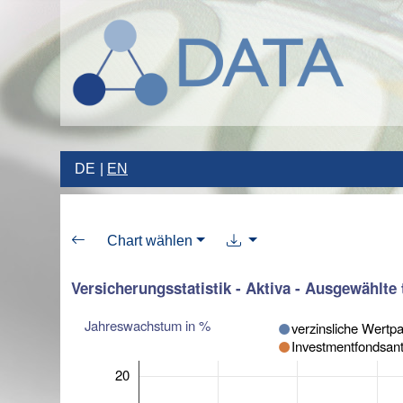
DE
EN
Chart wählen
Versicherungsstatistik - Aktiva - Ausgewählt
Jahreswachstum in %
verzinsliche Wertp
Investmentfondsante
20