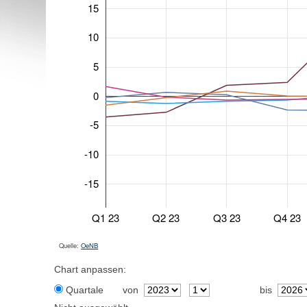
15
10
5
0
-5
-10
-15
Q1 23
Q2 23
Q3 23
Q4 23
Quelle:
OeNB
Chart anpassen:
Quartale
von
bis