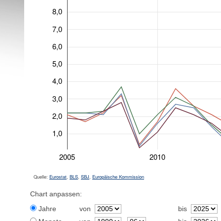
8,0
7,0
6,0
5,0
4,0
3,0
2,0
1,0
2005
2010
Quelle:
Eurostat
,
BLS
,
SBJ
,
Europäische Kommission
Chart anpassen:
Jahre
von
bis