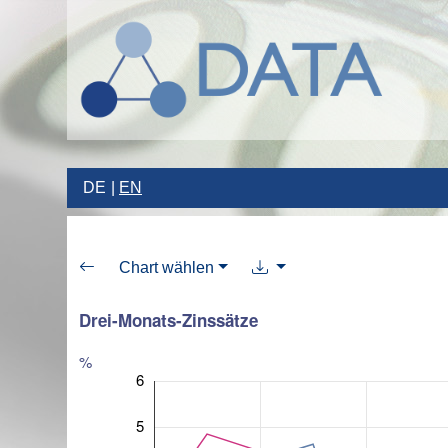
DE
EN
Chart wählen
Drei-Monats-Zinssätze
%
6
5