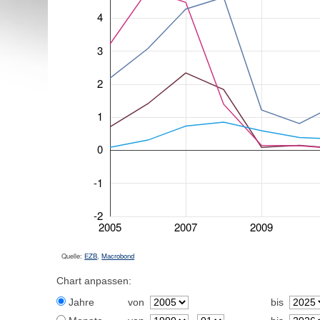
4
3
2
1
0
-1
-2
2005
2007
2009
Quelle:
EZB
,
Macrobond
Chart anpassen:
Jahre
von
bis