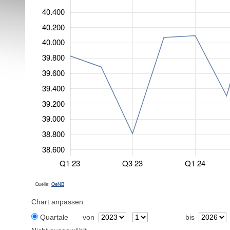
40.400
40.200
40.000
39.800
39.600
39.400
39.200
39.000
38.800
38.600
Q1 23
Q3 23
Q1 24
Quelle:
OeNB
Chart anpassen:
Quartale
von
bis