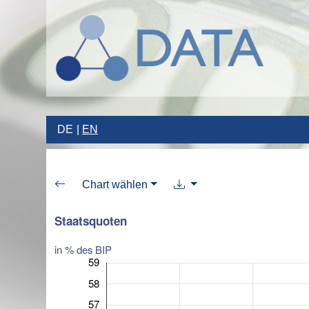
DE
EN
Chart wählen
Staatsquoten
in % des BIP
59
58
57