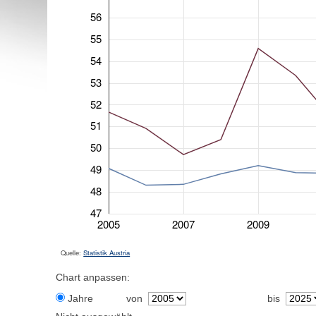
56
55
54
53
52
51
50
49
48
47
2005
2007
2009
Quelle:
Statistik Austria
Chart anpassen:
Jahre
von
bis