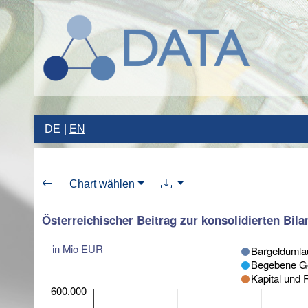
DE
EN
Chart wählen
Österreichischer Beitrag zur konsolidierten Bil
in Mio EUR
Bargeldumla
Begebene Ge
Kapital und 
600.000