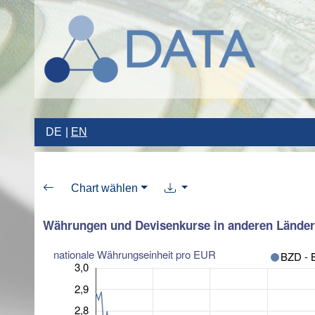
DE
EN
Chart wählen
Währungen und Devisenkurse in anderen Länder
nationale Währungseinheit pro EUR
BZD - B
3,0
2,9
2,8