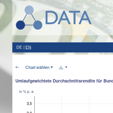
DE
EN
Chart wählen
Umlaufgewichtete Durchschnittsrendite für Bun
in % p. a.
3,5
3,0