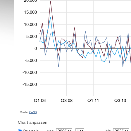
15.000
10.000
5.000
0
-5.000
-10.000
-15.000
Q1 06
Q3 08
Q1 11
Q3 13
Quelle:
OeNB
Chart anpassen: