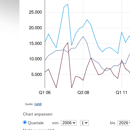
25.000
20.000
15.000
10.000
5.000
Q1 06
Q3 08
Q1 11
Quelle:
OeNB
Chart anpassen:
Quartale
von
bis