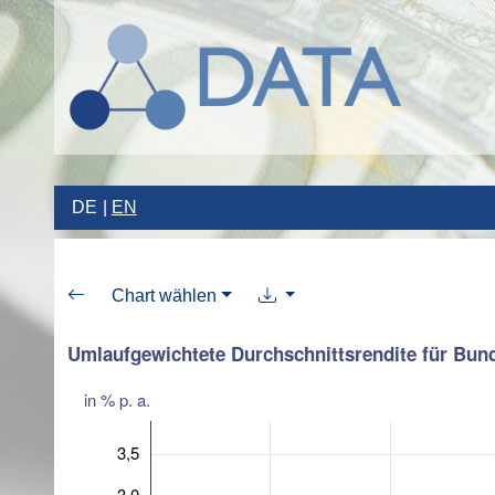
DE
EN
Chart wählen
Umlaufgewichtete Durchschnittsrendite für Bun
in % p. a.
3,5
3,0