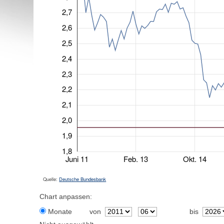
2,7
2,6
2,5
2,4
2,3
2,2
2,1
2,0
1,9
1,8
Juni 11
Feb. 13
Okt. 14
Quelle:
Deutsche Bundesbank
Chart anpassen:
Monate
von
bis