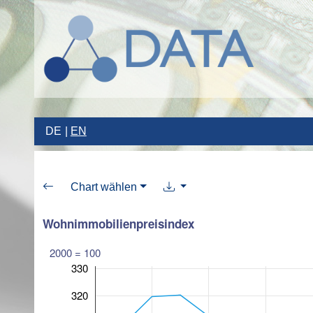
DE
EN
Chart wählen
Wohnimmobilienpreisindex
2000 = 100
330
320