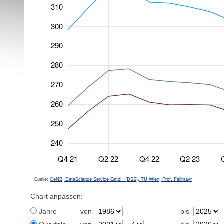
310
300
290
280
270
260
250
240
Q4 21
Q2 22
Q4 22
Q2 23
Quelle:
OeNB, DataScience Service GmbH (DSS), TU Wien, Prof. Feilmayr
Chart anpassen:
Jahre
von
bis