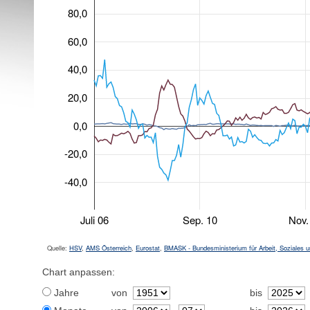
80,0
60,0
40,0
20,0
0,0
-20,0
-40,0
Juli 06
Sep. 10
Nov.
Quelle:
HSV
,
AMS Österreich
,
Eurostat
,
BMASK - Bundesministerium für Arbeit, Soziales
Chart anpassen:
Jahre
von
bis