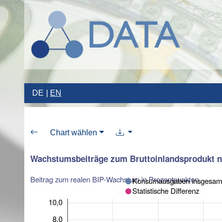
DE
EN
Chart wählen
Wachstumsbeiträge zum Bruttoinlandsprodukt 
Beitrag zum realen BIP-Wachstum in Prozentpunkten
Konsumausgaben insgesam
Statistische Differenz
10,0
8,0