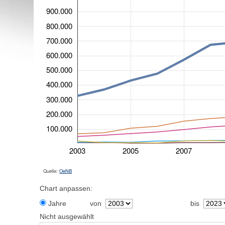
900.000
800.000
700.000
600.000
500.000
400.000
300.000
200.000
100.000
2003
2005
2007
Quelle:
OeNB
Chart anpassen:
Jahre
von
bis
Nicht ausgewählt