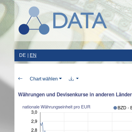
DE
EN
Chart wählen
Währungen und Devisenkurse in anderen Länder
nationale Währungseinheit pro EUR
BZD - B
3,0
2,9
2,8