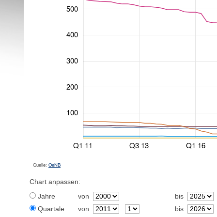
500
400
300
200
100
Q1 11
Q3 13
Q1 16
Quelle:
OeNB
Chart anpassen:
Jahre
von
bis
Quartale
von
bis