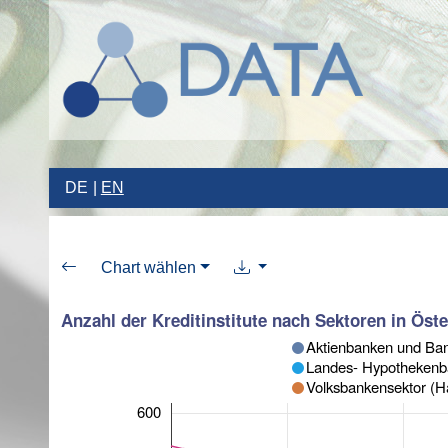
DE
EN
Chart wählen
Anzahl der Kreditinstitute nach Sektoren in Öste
Aktienbanken und Ban
Landes- Hypothekenba
Volksbankensektor (H
600