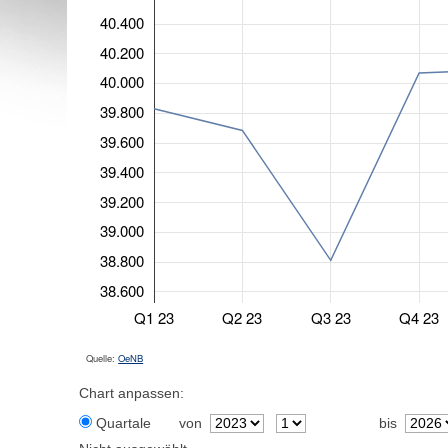
40.400
40.200
40.000
39.800
39.600
39.400
39.200
39.000
38.800
38.600
Q1 23
Q2 23
Q3 23
Q4 23
Quelle:
OeNB
Chart anpassen:
Quartale
von
bis