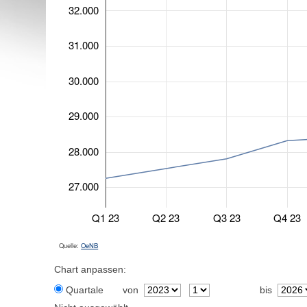
32.000
31.000
30.000
29.000
28.000
27.000
Q1 23
Q2 23
Q3 23
Q4 23
Quelle:
OeNB
Chart anpassen:
Quartale
von
bis