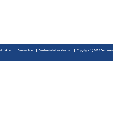
d Haftung
Datenschutz
Barrierefreiheitserklaerung
Copyright (c) 2022 Oesterrei