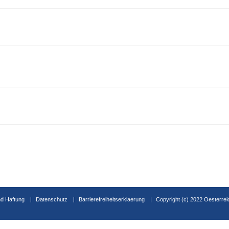
d Haftung
Datenschutz
Barrierefreiheitserklaerung
Copyright (c) 2022 Oesterrei