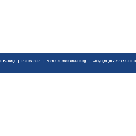
d Haftung
Datenschutz
Barrierefreiheitserklaerung
Copyright (c) 2022 Oesterrei