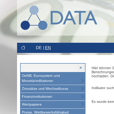
DE
EN
Hier können S
Berechnungen 
hochladen. Di
OeNB, Eurosystem und
Monetärindikatoren
Indikator suc
Zinssätze und Wechselkurse
Finanzinstitutionen
Es wurde kein
Wertpapiere
Preise, Wettbewerbsfähigkeit