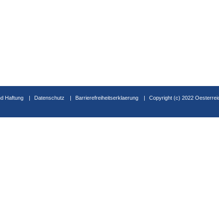
d Haftung
Datenschutz
Barrierefreiheitserklaerung
Copyright (c) 2022 Oesterrei