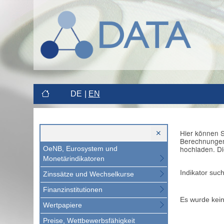
DE
EN
Hier können S
Berechnungen 
hochladen. Di
OeNB, Eurosystem und
Monetärindikatoren
Indikator suc
Zinssätze und Wechselkurse
Finanzinstitutionen
Es wurde kein
Wertpapiere
Preise, Wettbewerbsfähigkeit