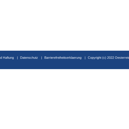
d Haftung
Datenschutz
Barrierefreiheitserklaerung
Copyright (c) 2022 Oesterrei