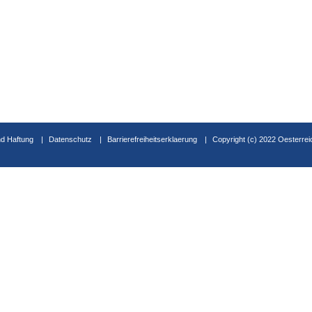
d Haftung
Datenschutz
Barrierefreiheitserklaerung
Copyright (c) 2022 Oesterrei