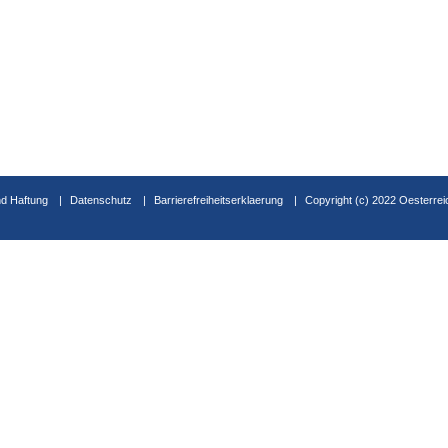
d Haftung
Datenschutz
Barrierefreiheitserklaerung
Copyright (c) 2022 Oesterrei