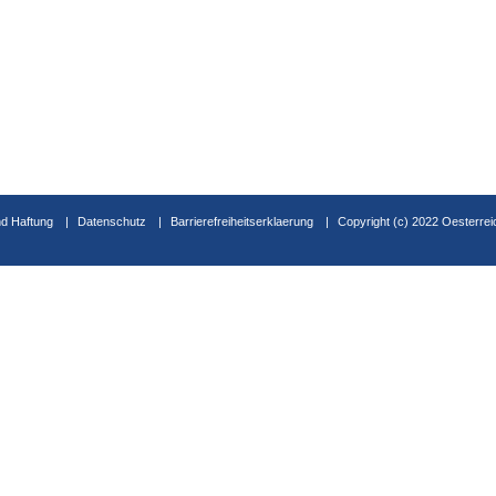
d Haftung
Datenschutz
Barrierefreiheitserklaerung
Copyright (c) 2022 Oesterrei