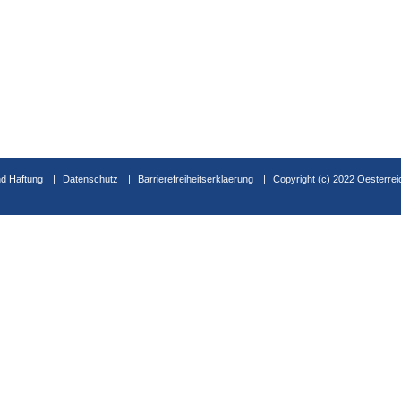
d Haftung
Datenschutz
Barrierefreiheitserklaerung
Copyright (c) 2022 Oesterrei