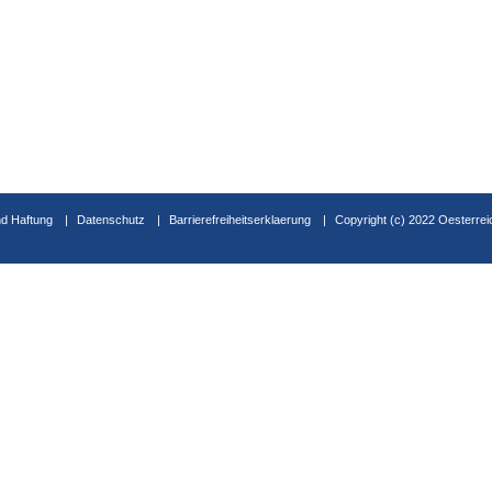
d Haftung
Datenschutz
Barrierefreiheitserklaerung
Copyright (c) 2022 Oesterrei