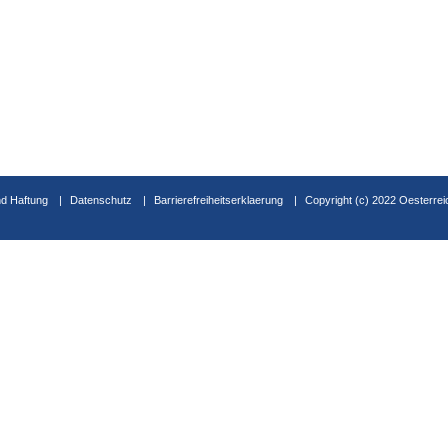
d Haftung
Datenschutz
Barrierefreiheitserklaerung
Copyright (c) 2022 Oesterrei