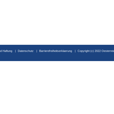
d Haftung
Datenschutz
Barrierefreiheitserklaerung
Copyright (c) 2022 Oesterrei