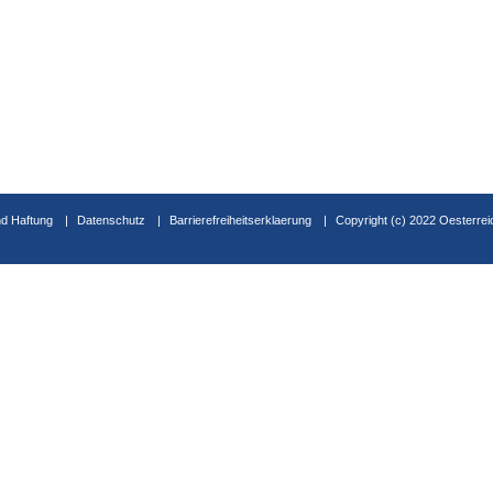
d Haftung
Datenschutz
Barrierefreiheitserklaerung
Copyright (c) 2022 Oesterrei