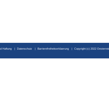
d Haftung
Datenschutz
Barrierefreiheitserklaerung
Copyright (c) 2022 Oesterrei