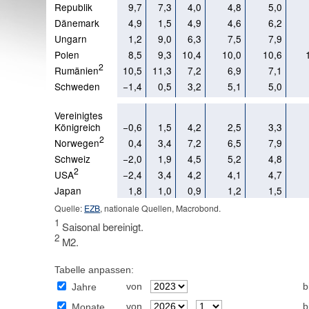
Republik
9,7
7,3
4,0
4,8
5,0
Dänemark
4,9
1,5
4,9
4,6
6,2
Ungarn
1,2
9,0
6,3
7,5
7,9
Polen
8,5
9,3
10,4
10,0
10,6
2
Rumänien
10,5
11,3
7,2
6,9
7,1
Schweden
−1,4
0,5
3,2
5,1
5,0
Vereinigtes
Königreich
−0,6
1,5
4,2
2,5
3,3
2
Norwegen
0,4
3,4
7,2
6,5
7,9
Schweiz
−2,0
1,9
4,5
5,2
4,8
2
USA
−2,4
3,4
4,2
4,1
4,7
Japan
1,8
1,0
0,9
1,2
1,5
Quelle:
EZB
, nationale Quellen, Macrobond.
1
Saisonal bereinigt.
2
M2.
Tabelle anpassen:
von
b
Jahre
von
b
Monate