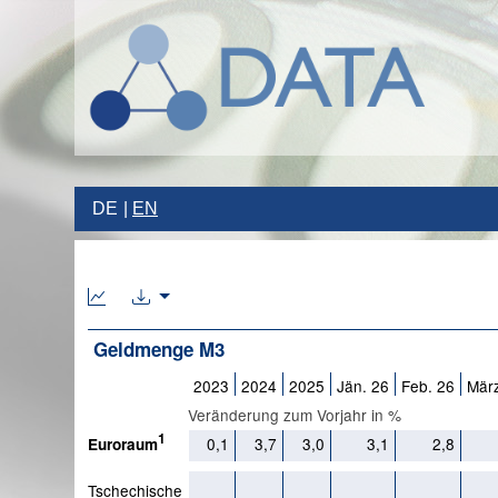
DE
EN
Geldmenge M3
2023
2024
2025
Jän. 26
Feb. 26
Mär
Veränderung zum Vorjahr in %
1
0,1
3,7
3,0
3,1
2,8
Euroraum
Tschechische