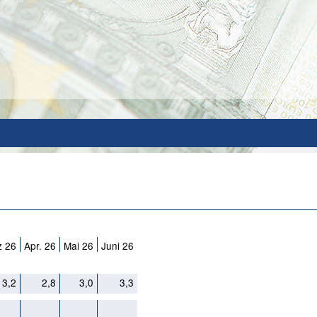
z 26
Apr. 26
Mai 26
Juni 26
3,2
2,8
3,0
3,3