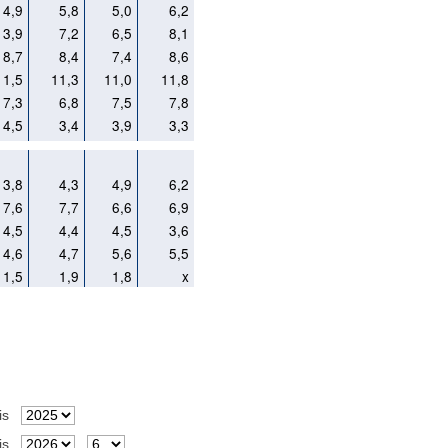
4,9
5,8
5,0
6,2
3,9
7,2
6,5
8,1
8,7
8,4
7,4
8,6
11,5
11,3
11,0
11,8
7,3
6,8
7,5
7,8
4,5
3,4
3,9
3,3
3,8
4,3
4,9
6,2
7,6
7,7
6,6
6,9
4,5
4,4
4,5
3,6
4,6
4,7
5,6
5,5
1,5
1,9
1,8
x
is
is