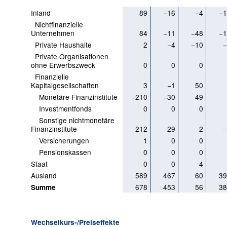
Inland
89
−16
−4
−1
Nichtfinanzielle
Unternehmen
84
−11
−48
−1
Private Haushalte
2
−4
−10
−
Private Organisationen
ohne Erwerbszweck
0
0
0
Finanzielle
Kapitalgesellschaften
3
−1
50
Monetäre Finanzinstitute
−210
−30
49
Investmentfonds
0
0
0
Sonstige nichtmonetäre
Finanzinstitute
212
29
2
−
Versicherungen
1
0
0
Pensionskassen
0
0
0
Staat
0
0
4
Ausland
589
467
60
39
678
453
56
38
Summe
Wechselkurs-/Preiseffekte