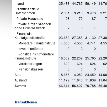
Inland
35.436
44.765
59.149
44.7
Nichtfinanzielle
Unternehmen
2.994
3.218
3.476
3.2
Private Haushalte
93
79
87
7
Private Organisationen
ohne Erwerbszweck
2
3
4
Finanzielle
Kapitalgesellschaften
23.689
27.383
31.130
27.3
Monetäre Finanzinstitute
4.560
4.550
4.741
4.5
Investmentfonds
0
0
0
Sonstige nichtmonetäre
Finanzinstitute
18.509
22.209
25.765
22.2
Versicherungen
620
624
624
62
Pensionskassen
0
0
0
Staat
8.658
14.082
24.452
14.0
Ausland
11.179
11.643
11.639
11.6
46.614
56.407
70.788
56.4
Summe
Transaktionen