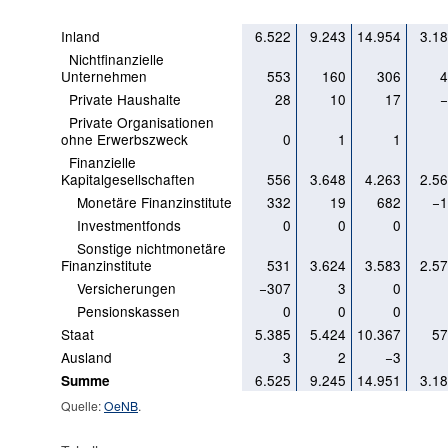
Inland
6.522
9.243
14.954
3.1
Nichtfinanzielle
Unternehmen
553
160
306
4
Private Haushalte
28
10
17
−
Private Organisationen
ohne Erwerbszweck
0
1
1
Finanzielle
Kapitalgesellschaften
556
3.648
4.263
2.5
Monetäre Finanzinstitute
332
19
682
−1
Investmentfonds
0
0
0
Sonstige nichtmonetäre
Finanzinstitute
531
3.624
3.583
2.5
Versicherungen
−307
3
0
Pensionskassen
0
0
0
Staat
5.385
5.424
10.367
57
Ausland
3
2
−3
6.525
9.245
14.951
3.1
Summe
Quelle:
OeNB
.